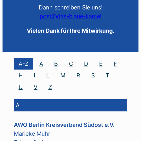
Dann schreiben Sie uns!
post@das-blaue-kamel
Vielen Dank für Ihre Mitwirkung.
A-Z
A
B
C
D
E
F
H
I
L
M
R
S
T
U
V
Z
A
AWO Berlin Kreisverband Südost e.V.
Marieke Muhr