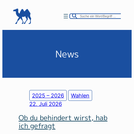
Zum
Inhalt
springen
News
2025 – 2026
Wahlen
22. Juli 2026
Ob du behindert wirst, hab
ich gefragt