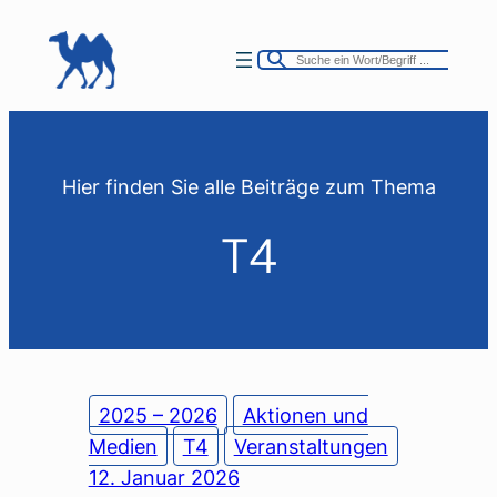
Zum
Inhalt
springen
Hier finden Sie alle Beiträge zum Thema
T4
2025 – 2026
Aktionen und
Medien
T4
Veranstaltungen
12. Januar 2026