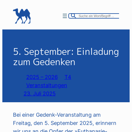
Zum
Inhalt
springen
5. September: Einladung
zum Gedenken
2025 – 2026
T4
Veranstaltungen
23. Juli 2025
Bei einer Gedenk-Veranstaltung am
Freitag, den 5. September 2025, erinnern
wir uns an die Opfer der »Euthanasie-