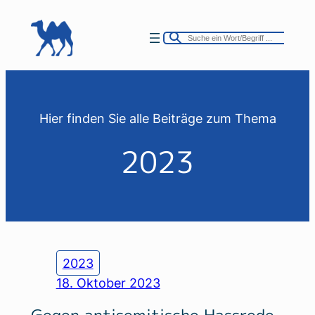
Zum
Inhalt
springen
Hier finden Sie alle Beiträge zum Thema
2023
2023
18. Oktober 2023
Gegen antisemitische Hassrede