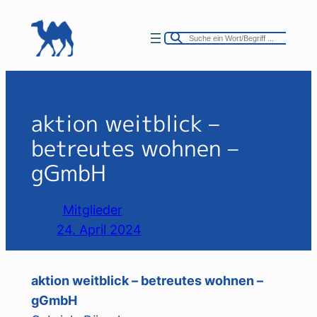
Zum
Inhalt
springen
aktion weitblick –
betreutes wohnen –
gGmbH
Mitglieder
24. April 2024
aktion weitblick – betreutes wohnen –
gGmbH