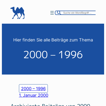
Zum
Inhalt
springen
Hier finden Sie alle Beiträge zum Thema
2000 – 1996
2000 – 1996
1. Januar 2000
Archivierte Beiträge von 2000