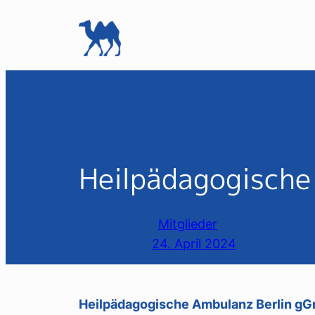
Zum
Inhalt
springen
Heilpädagogische
Mitglieder
24. April 2024
Heilpädagogische Ambulanz Berlin g