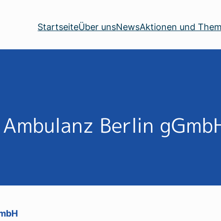
Startseite
Über uns
News
Aktionen und The
 Ambulanz Berlin gGmb
GmbH