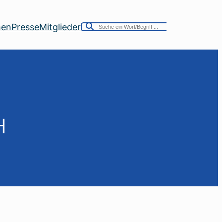
men
Presse
Mitglieder
H