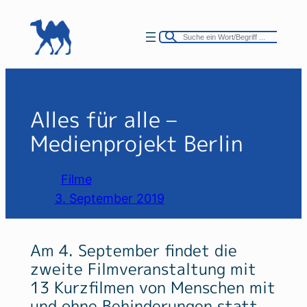
Zum
Inhalt
springen
Alles für alle –
Medienprojekt Berlin
Filme
3. September 2019
Am 4. September findet die
zweite Filmveranstaltung mit
13 Kurzfilmen von Menschen mit
und ohne Behinderungen statt.